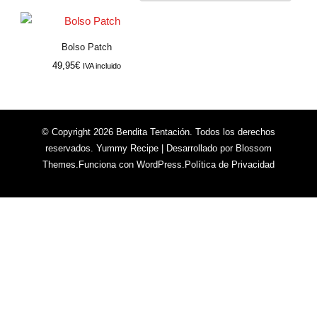
Bolso Patch
49,95
€
IVA incluido
© Copyright 2026
Bendita Tentación
. Todos los derechos
reservados.
Yummy Recipe | Desarrollado por
Blossom
Themes
.Funciona con
WordPress
.
Política de Privacidad