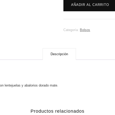
AÑADIR AL CARRITO
verde
cantidad
Categoría:
Bolsos
Descripción
o. Decorado con lentejuelas y abalorios dorado mate. Medida
Productos relacionados