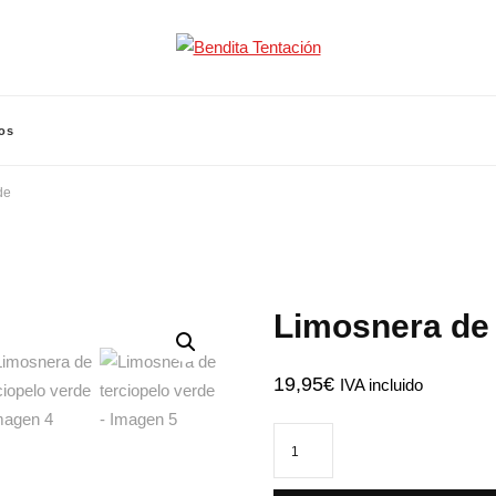
ón
os
de
Limosnera de 
🔍
19,95
€
IVA incluido
Limosnera
de
terciopelo