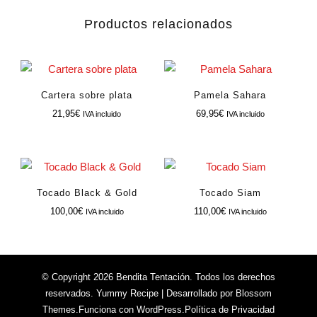
Productos relacionados
Cartera sobre plata
Pamela Sahara
21,95
€
69,95
€
IVA incluido
IVA incluido
Tocado Black & Gold
Tocado Siam
100,00
€
110,00
€
IVA incluido
IVA incluido
© Copyright 2026
Bendita Tentación
. Todos los derechos
reservados.
Yummy Recipe | Desarrollado por
Blossom
Themes
.Funciona con
WordPress
.
Política de Privacidad