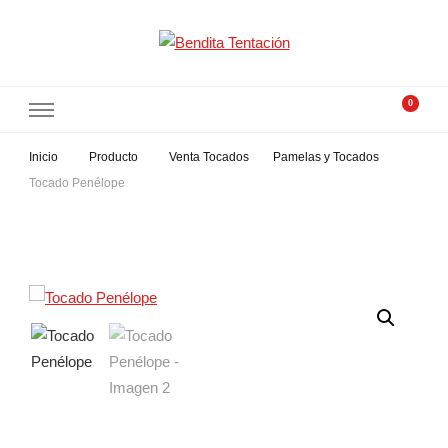
Bendita Tentación
Tocados con alma
0
Inicio
Producto
Venta Tocados
Pamelas y Tocados
Tocado Penélope
