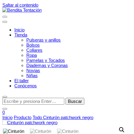
Saltar al contenido
Tocados con alma
Inicio
Bendita Tentación
Tienda
Pulseras y anillos
Bolsos
Collares
Ropa
Pamelas y Tocados
Diademas y Coronas
Novias
Niñas
El taller
Conócenos
¿Buscas
algo?
0
Inicio
Producto
Todo
Cinturón patchwork negro